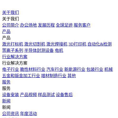
关于我们
关于我们
公司简介
办公场地
发展历程
全球足迹
服务客户
产品
产品
激光打标机
激光切割机
激光焊接机
3D打印机
自动化&检测
等离子系列
半导体封测设备
电机
行业解决方案
行业解决方案
电子行业
脆性材料行业
汽车行业
新能源行业
包装行业
机械
五金和钣金加工行业
增材制造行业
其他
服务
服务
设备安装
产品视频
样品测试
设备售后
新闻
新闻
公司资讯
年度活动