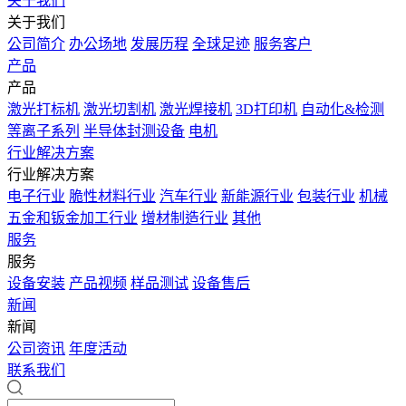
关于我们
关于我们
公司简介
办公场地
发展历程
全球足迹
服务客户
产品
产品
激光打标机
激光切割机
激光焊接机
3D打印机
自动化&检测
等离子系列
半导体封测设备
电机
行业解决方案
行业解决方案
电子行业
脆性材料行业
汽车行业
新能源行业
包装行业
机械
五金和钣金加工行业
增材制造行业
其他
服务
服务
设备安装
产品视频
样品测试
设备售后
新闻
新闻
公司资讯
年度活动
联系我们