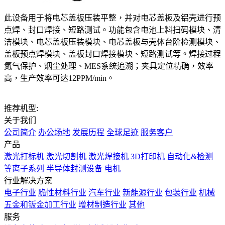
此设备用于将电芯盖板压装平整，并对电芯盖板及铝壳进行预
点焊、封口焊接、短路测试。功能包含电池上料扫码模块、清
洁模块、电芯盖板压装模块、电芯盖板与壳体台阶检测模块、
盖板预点焊模块、盖板封口焊接模块、短路测试等。焊接过程
氮气保护、烟尘处理、MES系统追溯；夹具定位精确，效率
高，生产效率可达12PPM/min。
推荐机型:
关于我们
公司简介
办公场地
发展历程
全球足迹
服务客户
产品
激光打标机
激光切割机
激光焊接机
3D打印机
自动化&检测
等离子系列
半导体封测设备
电机
行业解决方案
电子行业
脆性材料行业
汽车行业
新能源行业
包装行业
机械
五金和钣金加工行业
增材制造行业
其他
服务