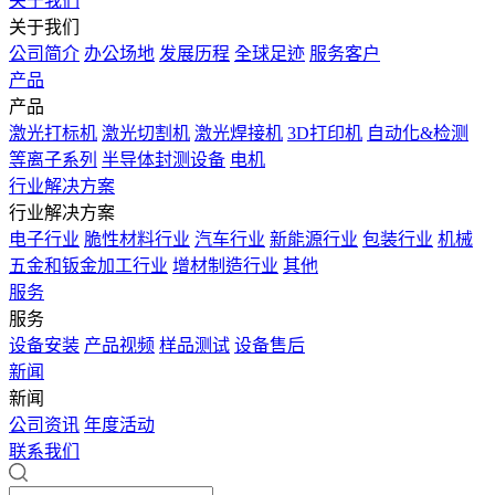
关于我们
关于我们
公司简介
办公场地
发展历程
全球足迹
服务客户
产品
产品
激光打标机
激光切割机
激光焊接机
3D打印机
自动化&检测
等离子系列
半导体封测设备
电机
行业解决方案
行业解决方案
电子行业
脆性材料行业
汽车行业
新能源行业
包装行业
机械
五金和钣金加工行业
增材制造行业
其他
服务
服务
设备安装
产品视频
样品测试
设备售后
新闻
新闻
公司资讯
年度活动
联系我们