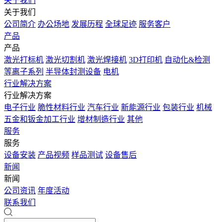
关于我们
关于我们
公司简介
办公场地
发展历程
全球足迹
服务客户
产品
产品
激光打标机
激光切割机
激光焊接机
3D打印机
自动化&检测
等离子系列
半导体封测设备
电机
行业解决方案
行业解决方案
电子行业
脆性材料行业
汽车行业
新能源行业
包装行业
机械
五金和钣金加工行业
增材制造行业
其他
服务
服务
设备安装
产品视频
样品测试
设备售后
新闻
新闻
公司资讯
年度活动
联系我们