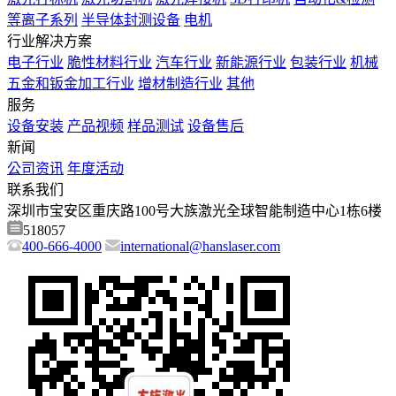
等离子系列
半导体封测设备
电机
行业解决方案
电子行业
脆性材料行业
汽车行业
新能源行业
包装行业
机械
五金和钣金加工行业
增材制造行业
其他
服务
设备安装
产品视频
样品测试
设备售后
新闻
公司资讯
年度活动
联系我们
深圳市宝安区重庆路100号大族激光全球智能制造中心1栋6楼
518057
400-666-4000
international@hanslaser.com