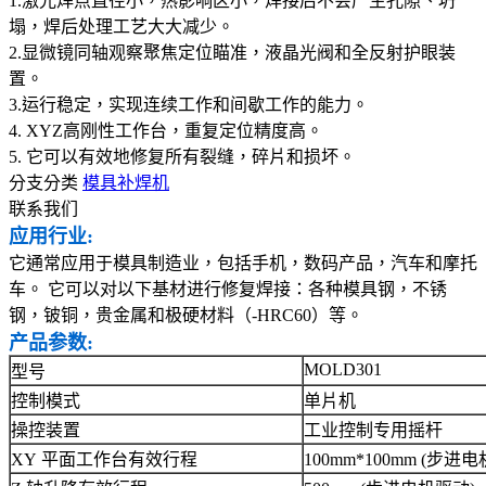
1.激光焊点直径小，热影响区小，焊接后不会产生孔隙、坍
塌，焊后处理工艺大大减少。
2.显微镜同轴观察聚焦定位瞄准，液晶光阀和全反射护眼装
置。
3.运行稳定，实现连续工作和间歇工作的能力。
4. XYZ高刚性工作台，重复定位精度高。
5. 它可以有效地修复所有裂缝，碎片和损坏。
分支分类
模具补焊机
联系我们
应用行业:
它通常应用于模具制造业，包括手机，数码产品，汽车和摩托
车。 它可以对以下基材进行修复焊接：各种模具钢，不锈
钢，铍铜，贵金属和极硬材料（-HRC60）等。
产品参数:
MOLD301
型号
控制模式
单片机
操控装置
工业控制专用摇杆
XY 平面工作台有效行程
100mm*100mm (步进