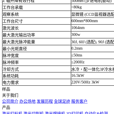
Z 轴升降有效行程
500mm (步进电机驱动)
<80kg
工作台承载
观察系统
显微镜 (CCD监视器选配
600mm*800mm
工作台尺寸
1064nm
激光波长
300w
最大激光输出功率
最大激光脉冲能量
30J, 60J (选配), 90J (选
0.2mm
最小光斑直径
≤50ms
脉冲宽度
≤200Hz
脉冲频率
冷却方式
水冷，配一体化3P冷水
16.5kW
系统功耗
220V/50Hz 3kW
电力需求
样品
关于我们
公司简介
办公场地
发展历程
全球足迹
服务客户
产品
激光打标机
激光切割机
激光焊接机
3D打印机
自动化&检测