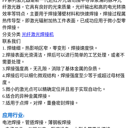
FP系列激光器是新一代近红外光谱范围半导体泵浦的脉冲光
纤激光器，它具有良好的光束质量，光纤输出和高的电光转换
效率等特点，主要用于焊接薄壁材料和快速焊接，焊接过程属
热传导型，即激光辐射加热工件表面，已成功应用于微小型零
件焊接。
分支分类
光纤激光焊接机
联系我们
1. 焊缝细，热影响区窄，零变形，焊接速度快。
2.焊接表面光滑清洁，焊后可以进行简单的工艺处理，或者不
需要处理。
3.焊接强度高，无孔隙，消除了基体金属的杂质。
4.焊接后可以细化微观结构，焊接强度至少等于或超过母材强
度。
5.微小的激光点可以精确定位并且易于实现自动化。
6.适合的异种金属焊接。
7.适用于点焊，对焊，重叠密封焊接。
应用行业:
电池焊接，管道焊接，薄钢板焊接