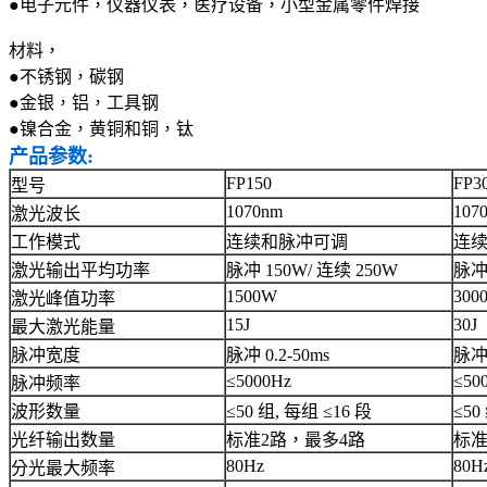
●电子元件，仪器仪表，医疗设备，小型金属零件焊接
材料，
●不锈钢，碳钢
●金银，铝，工具钢
●镍合金，黄铜和铜，钛
产品参数:
FP150
FP3
型号
1070nm
107
激光波长
工作模式
连续和脉冲可调
连
激光输出平均功率
脉冲 150W/ 连续 250W
脉冲 
1500W
300
激光峰值功率
15J
30J
最大激光能量
脉冲宽度
脉冲 0.2-50ms
脉冲 
≤5000Hz
≤50
脉冲频率
波形数量
≤50 组, 每组 ≤16 段
≤50
光纤输出数量
标准2路，最多4路
标准
80Hz
80H
分光最大频率