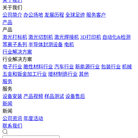
关于我们
关于我们
公司简介
办公场地
发展历程
全球足迹
服务客户
产品
产品
激光打标机
激光切割机
激光焊接机
3D打印机
自动化&检测
等离子系列
半导体封测设备
电机
行业解决方案
行业解决方案
电子行业
脆性材料行业
汽车行业
新能源行业
包装行业
机械
五金和钣金加工行业
增材制造行业
其他
服务
服务
设备安装
产品视频
样品测试
设备售后
新闻
新闻
公司资讯
年度活动
联系我们