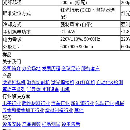
光纤芯径
200μm (标配)
200
红光指示 (CCD、监视器选
瞄准定位方式
红光
配)
冷却方式
强制风冷 (自带)
强制
<1.5kW
<1.
主机耗电功率
220V±10%, 50/60Hz
220
电力需求
600x900x900mm
600
外形尺寸
样品
关于我们
公司简介
办公场地
发展历程
全球足迹
服务客户
产品
激光打标机
激光切割机
激光焊接机
3D打印机
自动化&检测
等离子系列
半导体封测设备
电机
行业解决方案
电子行业
脆性材料行业
汽车行业
新能源行业
包装行业
机械
五金和钣金加工行业
增材制造行业
其他
服务
设备安装
产品视频
样品测试
设备售后