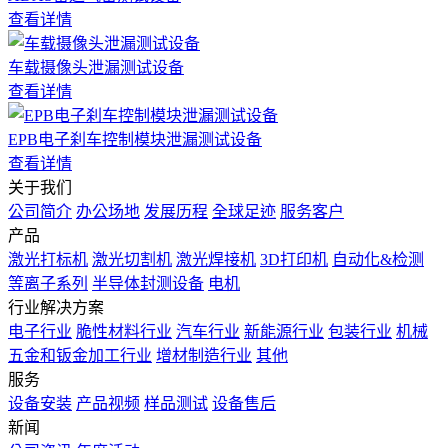
查看详情
车载摄像头泄漏测试设备
查看详情
EPB电子刹车控制模块泄漏测试设备
查看详情
关于我们
公司简介
办公场地
发展历程
全球足迹
服务客户
产品
激光打标机
激光切割机
激光焊接机
3D打印机
自动化&检测
等离子系列
半导体封测设备
电机
行业解决方案
电子行业
脆性材料行业
汽车行业
新能源行业
包装行业
机械
五金和钣金加工行业
增材制造行业
其他
服务
设备安装
产品视频
样品测试
设备售后
新闻