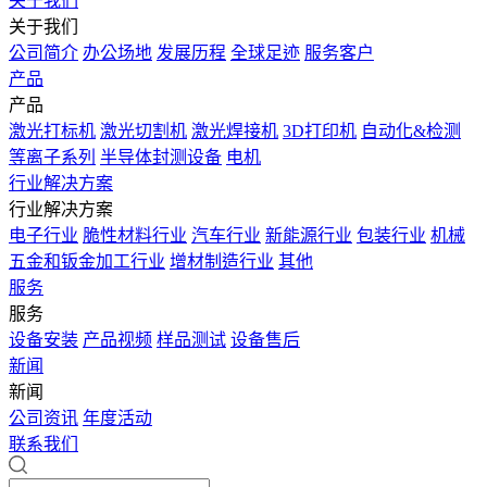
关于我们
关于我们
公司简介
办公场地
发展历程
全球足迹
服务客户
产品
产品
激光打标机
激光切割机
激光焊接机
3D打印机
自动化&检测
等离子系列
半导体封测设备
电机
行业解决方案
行业解决方案
电子行业
脆性材料行业
汽车行业
新能源行业
包装行业
机械
五金和钣金加工行业
增材制造行业
其他
服务
服务
设备安装
产品视频
样品测试
设备售后
新闻
新闻
公司资讯
年度活动
联系我们