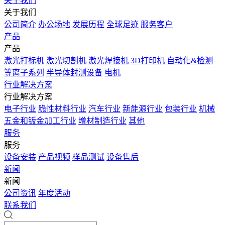
关于我们
关于我们
公司简介
办公场地
发展历程
全球足迹
服务客户
产品
产品
激光打标机
激光切割机
激光焊接机
3D打印机
自动化&检测
等离子系列
半导体封测设备
电机
行业解决方案
行业解决方案
电子行业
脆性材料行业
汽车行业
新能源行业
包装行业
机械
五金和钣金加工行业
增材制造行业
其他
服务
服务
设备安装
产品视频
样品测试
设备售后
新闻
新闻
公司资讯
年度活动
联系我们