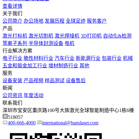
查看详情
关于我们
公司简介
办公场地
发展历程
全球足迹
服务客户
产品
激光打标机
激光切割机
激光焊接机
3D打印机
自动化&检测
等离子系列
半导体封测设备
电机
行业解决方案
电子行业
脆性材料行业
汽车行业
新能源行业
包装行业
机械
五金和钣金加工行业
增材制造行业
其他
服务
设备安装
产品视频
样品测试
设备售后
新闻
公司资讯
年度活动
联系我们
深圳市宝安区重庆路100号大族激光全球智能制造中心1栋6楼
518057
400-666-4000
international@hanslaser.com