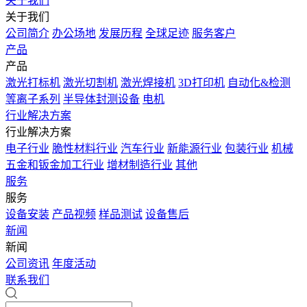
关于我们
关于我们
公司简介
办公场地
发展历程
全球足迹
服务客户
产品
产品
激光打标机
激光切割机
激光焊接机
3D打印机
自动化&检测
等离子系列
半导体封测设备
电机
行业解决方案
行业解决方案
电子行业
脆性材料行业
汽车行业
新能源行业
包装行业
机械
五金和钣金加工行业
增材制造行业
其他
服务
服务
设备安装
产品视频
样品测试
设备售后
新闻
新闻
公司资讯
年度活动
联系我们