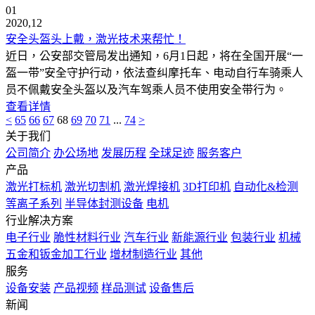
01
2020,12
安全头盔头上戴，激光技术来帮忙！
近日，公安部交管局发出通知，6月1日起，将在全国开展“一
盔一带”安全守护行动，依法查纠摩托车、电动自行车骑乘人
员不佩戴安全头盔以及汽车驾乘人员不使用安全带行为。
查看详情
<
65
66
67
68
69
70
71
...
74
>
关于我们
公司简介
办公场地
发展历程
全球足迹
服务客户
产品
激光打标机
激光切割机
激光焊接机
3D打印机
自动化&检测
等离子系列
半导体封测设备
电机
行业解决方案
电子行业
脆性材料行业
汽车行业
新能源行业
包装行业
机械
五金和钣金加工行业
增材制造行业
其他
服务
设备安装
产品视频
样品测试
设备售后
新闻