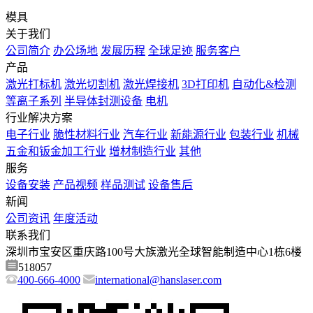
模具
关于我们
公司简介
办公场地
发展历程
全球足迹
服务客户
产品
激光打标机
激光切割机
激光焊接机
3D打印机
自动化&检测
等离子系列
半导体封测设备
电机
行业解决方案
电子行业
脆性材料行业
汽车行业
新能源行业
包装行业
机械
五金和钣金加工行业
增材制造行业
其他
服务
设备安装
产品视频
样品测试
设备售后
新闻
公司资讯
年度活动
联系我们
深圳市宝安区重庆路100号大族激光全球智能制造中心1栋6楼
518057
400-666-4000
international@hanslaser.com