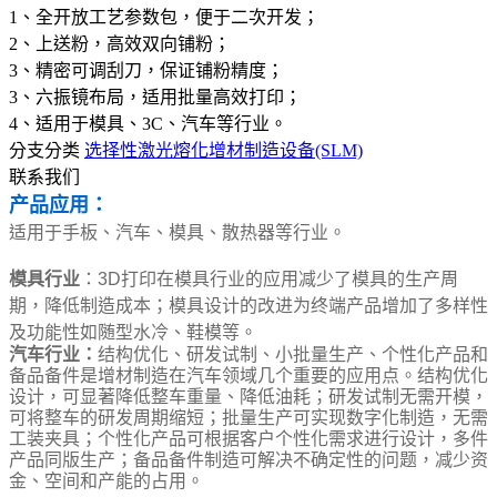
1、全开放工艺参数包，便于二次开发；
2、上送粉，高效双向铺粉；
3、精密可调刮刀，保证铺粉精度；
3、六振镜布局，适用批量高效打印；
4、适用于模具、3C、汽车等行业。
分支分类
选择性激光熔化增材制造设备(SLM)
联系我们
产品应用：
适用于手板、汽车、模具、散热器等行业。
模具行业
：3D打印在模具行业的应用减少了模具的生产周
期，降低制造成本；模具设计的改进为终端产品增加了多样性
及功能性如随型水冷、鞋模等。
汽车行业：
结构优化、研发试制、小批量生产、个性化产品和
备品备件是增材制造在汽车领域几个重要的应用点。结构优化
设计，可显著降低整车重量、降低油耗；研发试制无需开模，
可将整车的研发周期缩短；批量生产可实现数字化制造，无需
工装夹具；个性化产品可根据客户个性化需求进行设计，多件
产品同版生产；备品备件制造可解决不确定性的问题，减少资
金、空间和产能的占用。