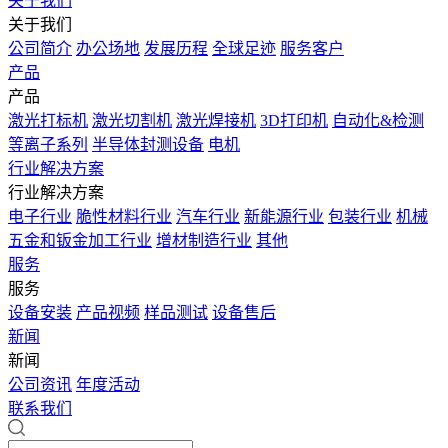
关于我们
关于我们
公司简介
办公场地
发展历程
全球足迹
服务客户
产品
产品
激光打标机
激光切割机
激光焊接机
3D打印机
自动化&检测
等离子系列
半导体封测设备
电机
行业解决方案
行业解决方案
电子行业
脆性材料行业
汽车行业
新能源行业
包装行业
机械
五金和钣金加工行业
增材制造行业
其他
服务
服务
设备安装
产品视频
样品测试
设备售后
新闻
新闻
公司资讯
年度活动
联系我们