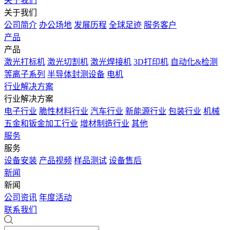
关于我们
关于我们
公司简介
办公场地
发展历程
全球足迹
服务客户
产品
产品
激光打标机
激光切割机
激光焊接机
3D打印机
自动化&检测
等离子系列
半导体封测设备
电机
行业解决方案
行业解决方案
电子行业
脆性材料行业
汽车行业
新能源行业
包装行业
机械
五金和钣金加工行业
增材制造行业
其他
服务
服务
设备安装
产品视频
样品测试
设备售后
新闻
新闻
公司资讯
年度活动
联系我们