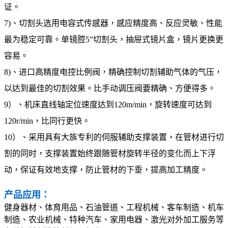
证。
7)、切割头选用电容式传感器，感应精度高、反应灵敏、性能
最为稳定可靠。单镜腔5”切割头，抽屉式镜片盒，镜片更换更
容易。
8)、进口高精度电控比例阀，精确控制切割辅助气体的气压，
以达到最佳的切割效果。比手动调压阀要精确、方便得多。
9）、机床直线轴定位速度达到120m/min，旋转速度可达到
120r/min，比同行更快。
10）、采用具有大族专利的伺服辅助支撑装置，在管材进行切
割的同时，支撑装置始终跟随管材旋转半径的变化而上下浮
动，保证有效地支撑，防止管材的下垂，提高加工精度。
产品应用：
健身器材、体育用品、石油管道、工程机械、客车制造、机车
制造、农业机械、特种汽车、家用电器、激光对外加工服务等