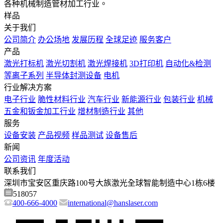
各种机械制造管材加工行业。
样品
关于我们
公司简介
办公场地
发展历程
全球足迹
服务客户
产品
激光打标机
激光切割机
激光焊接机
3D打印机
自动化&检测
等离子系列
半导体封测设备
电机
行业解决方案
电子行业
脆性材料行业
汽车行业
新能源行业
包装行业
机械
五金和钣金加工行业
增材制造行业
其他
服务
设备安装
产品视频
样品测试
设备售后
新闻
公司资讯
年度活动
联系我们
深圳市宝安区重庆路100号大族激光全球智能制造中心1栋6楼
518057
400-666-4000
international@hanslaser.com