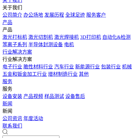
关于我们
关于我们
公司简介
办公场地
发展历程
全球足迹
服务客户
产品
产品
激光打标机
激光切割机
激光焊接机
3D打印机
自动化&检测
等离子系列
半导体封测设备
电机
行业解决方案
行业解决方案
电子行业
脆性材料行业
汽车行业
新能源行业
包装行业
机械
五金和钣金加工行业
增材制造行业
其他
服务
服务
设备安装
产品视频
样品测试
设备售后
新闻
新闻
公司资讯
年度活动
联系我们