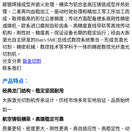
碳钢焊接成型并退火处理、横梁为铝合金高压铸造成型并热处
理，二者再均由粗加工、振动时效处理和精加工等工序加工而
成，取得极高的形位公差精度；传动方面配备德系高刚性精密
减速机、欧系进口磨削齿轮齿条、高精度直线导轨等高效传动
机构，刚性好、精度高，保证设备长期的稳定运行；经由大族
激光自主研发的Han's SMC总线式数控系统集合，形成含激光
切割、精密机械、数控技术等学科于一体的精密数控光纤激光
切割机。
分支分类
钣金切割
联系我们
产品特点：
经典龙门结构，稳定坚固耐用
大族激光切割机传承设计，历经市场多年实地验证，品质始终
如一
航空铸铝横梁，高速稳定可靠
质量更轻、密度更大、刚性更高、高自适应性、高稳定性、动