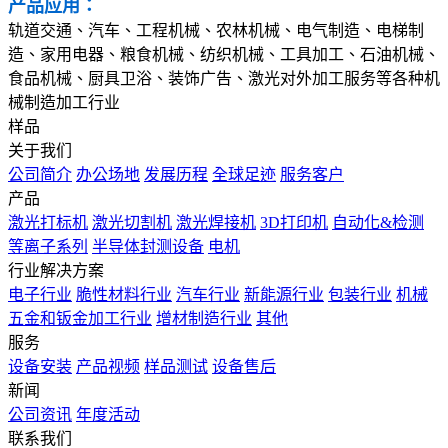
产品应用：
轨道交通、汽车、工程机械、农林机械、电气制造、电梯制
造、家用电器、粮食机械、纺织机械、工具加工、石油机械、
食品机械、厨具卫浴、装饰广告、激光对外加工服务等各种机
械制造加工行业
样品
关于我们
公司简介
办公场地
发展历程
全球足迹
服务客户
产品
激光打标机
激光切割机
激光焊接机
3D打印机
自动化&检测
等离子系列
半导体封测设备
电机
行业解决方案
电子行业
脆性材料行业
汽车行业
新能源行业
包装行业
机械
五金和钣金加工行业
增材制造行业
其他
服务
设备安装
产品视频
样品测试
设备售后
新闻
公司资讯
年度活动
联系我们