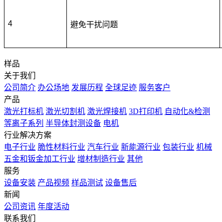
4
避免干扰问题
样品
关于我们
公司简介
办公场地
发展历程
全球足迹
服务客户
产品
激光打标机
激光切割机
激光焊接机
3D打印机
自动化&检测
等离子系列
半导体封测设备
电机
行业解决方案
电子行业
脆性材料行业
汽车行业
新能源行业
包装行业
机械
五金和钣金加工行业
增材制造行业
其他
服务
设备安装
产品视频
样品测试
设备售后
新闻
公司资讯
年度活动
联系我们