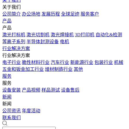
关于我们
关于我们
公司简介
办公场地
发展历程
全球足迹
服务客户
产品
产品
激光打标机
激光切割机
激光焊接机
3D打印机
自动化&检测
等离子系列
半导体封测设备
电机
行业解决方案
行业解决方案
电子行业
脆性材料行业
汽车行业
新能源行业
包装行业
机械
五金和钣金加工行业
增材制造行业
其他
服务
服务
设备安装
产品视频
样品测试
设备售后
新闻
新闻
公司资讯
年度活动
联系我们