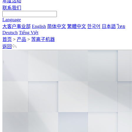
年度活动
联系我们
Language
大客户事业部
English
简体中文
繁體中文
한국어
日本語
ไทย
Deutsch
Tiếng Việt
首页
>
产品
>
等离子机器
返回