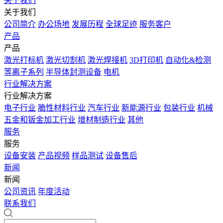
关于我们
关于我们
公司简介
办公场地
发展历程
全球足迹
服务客户
产品
产品
激光打标机
激光切割机
激光焊接机
3D打印机
自动化&检测
等离子系列
半导体封测设备
电机
行业解决方案
行业解决方案
电子行业
脆性材料行业
汽车行业
新能源行业
包装行业
机械
五金和钣金加工行业
增材制造行业
其他
服务
服务
设备安装
产品视频
样品测试
设备售后
新闻
新闻
公司资讯
年度活动
联系我们