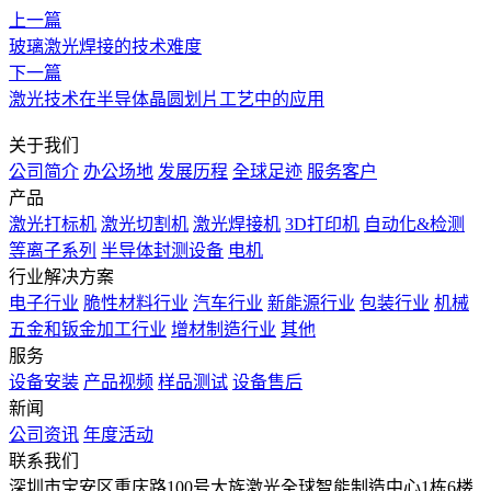
上一篇
玻璃激光焊接的技术难度
下一篇
激光技术在半导体晶圆划片工艺中的应用
关于我们
公司简介
办公场地
发展历程
全球足迹
服务客户
产品
激光打标机
激光切割机
激光焊接机
3D打印机
自动化&检测
等离子系列
半导体封测设备
电机
行业解决方案
电子行业
脆性材料行业
汽车行业
新能源行业
包装行业
机械
五金和钣金加工行业
增材制造行业
其他
服务
设备安装
产品视频
样品测试
设备售后
新闻
公司资讯
年度活动
联系我们
深圳市宝安区重庆路100号大族激光全球智能制造中心1栋6楼