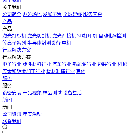
关于我们
关于我们
公司简介
办公场地
发展历程
全球足迹
服务客户
产品
产品
激光打标机
激光切割机
激光焊接机
3D打印机
自动化&检测
等离子系列
半导体封测设备
电机
行业解决方案
行业解决方案
电子行业
脆性材料行业
汽车行业
新能源行业
包装行业
机械
五金和钣金加工行业
增材制造行业
其他
服务
服务
设备安装
产品视频
样品测试
设备售后
新闻
新闻
公司资讯
年度活动
联系我们