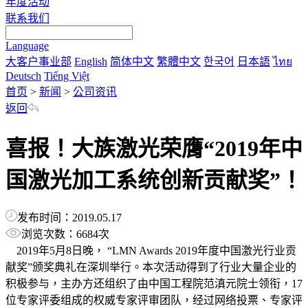
年度活动
联系我们
Language
大客户事业部
English
简体中文
繁體中文
한국어
日本語
ไทย
Deutsch
Tiếng Việt
首页
>
新闻
>
公司资讯
返回
喜报！大族激光荣膺“2019年中
国激光加工系统创新贡献奖”！
发布时间：2019.05.17
浏览次数：6684次
2019年5月8日晚， “LMN Awards 2019年度中国激光行业贡
献奖”颁奖典礼在深圳举行。本次活动得到了行业大量企业的
积极参与，主办方还组织了由中国工程院范滇元院士领衔，17
位专家评委组成的权威专家评审团队，经过网络投票、专家评