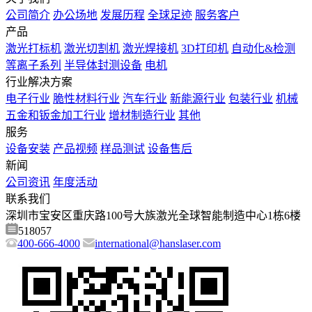
公司简介
办公场地
发展历程
全球足迹
服务客户
产品
激光打标机
激光切割机
激光焊接机
3D打印机
自动化&检测
等离子系列
半导体封测设备
电机
行业解决方案
电子行业
脆性材料行业
汽车行业
新能源行业
包装行业
机械
五金和钣金加工行业
增材制造行业
其他
服务
设备安装
产品视频
样品测试
设备售后
新闻
公司资讯
年度活动
联系我们
深圳市宝安区重庆路100号大族激光全球智能制造中心1栋6楼
518057
400-666-4000
international@hanslaser.com